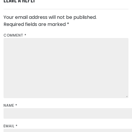
Leave a Reply
a
v
Your email address will not be published.
i
Required fields are marked
*
g
a
COMMENT
*
t
i
o
n
NAME
*
EMAIL
*