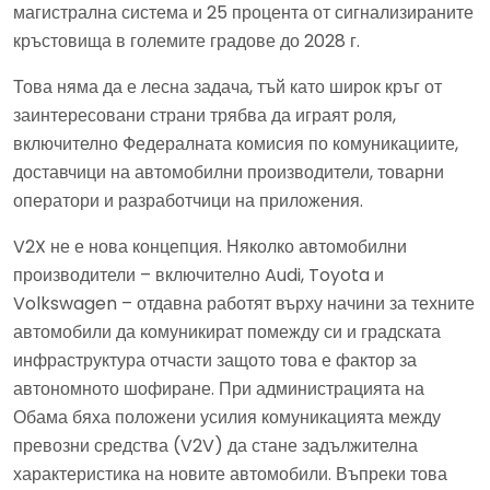
магистрална система и 25 процента от сигнализираните
кръстовища в големите градове до 2028 г.
Това няма да е лесна задача, тъй като широк кръг от
заинтересовани страни трябва да играят роля,
включително Федералната комисия по комуникациите,
доставчици на автомобилни производители, товарни
оператори и разработчици на приложения.
V2X не е нова концепция. Няколко автомобилни
производители – включително Audi, Toyota и
Volkswagen – отдавна работят върху начини за техните
автомобили да комуникират помежду си и градската
инфраструктура отчасти защото това е фактор за
автономното шофиране. При администрацията на
Обама бяха положени усилия комуникацията между
превозни средства (V2V) да стане задължителна
характеристика на новите автомобили. Въпреки това