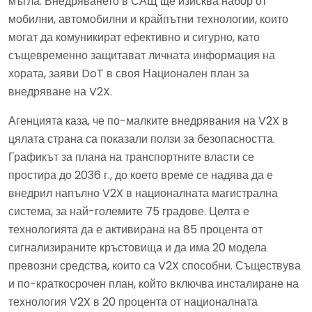
мъгла. Внедряването в САЩ ще изисква набор от
мобилни, автомобилни и крайпътни технологии, които
могат да комуникират ефективно и сигурно, като
същевременно защитават личната информация на
хората, заяви DoT в своя Национален план за
внедряване на V2X.
Агенцията каза, че по-малките внедрявания на V2X в
цялата страна са показали ползи за безопасността.
Графикът за плана на транспортните власти се
простира до 2036 г., до което време се надява да е
внедрил напълно V2X в националната магистрална
система, за най-големите 75 градове. Целта е
технологията да е активирана на 85 процента от
сигнализираните кръстовища и да има 20 модела
превозни средства, които са V2X способни. Съществува
и по-краткосрочен план, който включва инсталиране на
технология V2X в 20 процента от националната