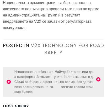
Националната администрация за безопасност на
движението по пътищата провали този план по време
на администрацията на Тръмп и в резултат
внедряването на V2X се забави от регулаторната
несигурност.
POSTED IN
V2X TECHNOLOGY FOR ROAD
SAFETY
P
Използване на облачнат
Най-добрите начини да
а платформа Amazon
учите български език в д
o
Cloud за бързо и ефект
нешно време, без да изп
s
ивно разширяване на ва
олзвате класни стаи
шия бизнес
t
n