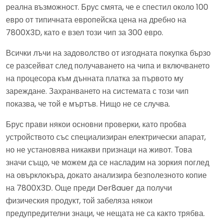
реална възможност. Брус смята, че е спестил около 100
евро от типичната европейска цена на дребно на
7800X3D, като е взел този чип за 300 евро.
Всички лъчи на задоволство от изгодната покупка бързо
се разсейват след получаването на чипа и включването
на процесора към дънната платка за първото му
зареждане. Захранването на системата с този чип
показва, че той е мъртъв. Нищо не се случва.
Брус прави някои основни проверки, като пробва
устройството със специализиран електрически апарат,
но не установява никакви признаци на живот. Това
значи също, че можем да се насладим на зоркия поглед
на овърклокъра, докато анализира безполезното копие
на 7800X3D. Още преди Der8auer да получи
физическия продукт, той забеляза някои
предупредителни знаци, че нещата не са както трябва.