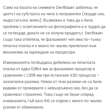
Само на базата на снимките Der8auer забеляза, че
цветът на субстрата на чипа е неправилен (твърде син,
недостатъчно зелен). Възможно е това да е било
проблем с осветлението на фотографията и е трудно да
се потвърди, докато не се получи продуктът. Der8auer
също така отбеляза, че фалшивият чип има по-тънка
печатна платка и е много по-малко прилепнал към
механизма за зареждане на процесора.
Измерванията потвърдиха дебелина на печатната
платка от едва 0,964 мм за фалшивия процесор в
сравнение с 1,308 мм при истинския X3D процесор –
значителна разлика. Някои от тези разлики не са били
видими от проверките с невъоръжено око, без да се
сравняват странично. Това също не беше според
очакванията, тъй като IHS се отдели с много по-малко
усилия от обикновено.