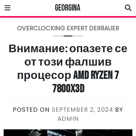
Skip
Georgina
to
content
OVERCLOCKING EXPERT DER8AUER
Внимание: опазете се
от този фалшив
процесор AMD Ryzen 7
7800X3D
POSTED ON
SEPTEMBER 2, 2024
BY
ADMIN