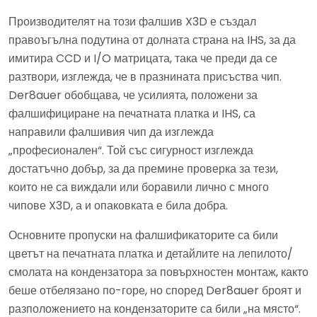
Производителят на този фалшив X3D е създал
правоъгълна подутина от долната страна на IHS, за да
имитира CCD и I/O матрицата, така че преди да се
разтвори, изглежда, че в празнината присъства чип.
Der8auer обобщава, че усилията, положени за
фалшифициране на печатната платка и IHS, са
направили фалшивия чип да изглежда
„професионален“. Той със сигурност изглежда
достатъчно добър, за да премине проверка за тези,
които не са виждали или боравили лично с много
чипове X3D, а и опаковката е била добра.
Основните пропуски на фалшификаторите са били
цветът на печатната платка и детайлите на лепилото/
смолата на кондензатора за повърхностен монтаж, както
беше отбелязано по-горе, но според Der8auer броят и
разположението на кондензаторите са били „на място“.