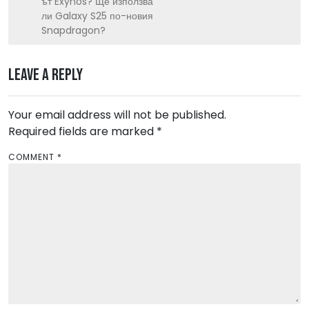
ът Exynos? Ще използва
a
ли Galaxy S25 по-новия
v
Snapdragon?
i
g
Leave a Reply
a
t
Your email address will not be published.
i
Required fields are marked
*
o
COMMENT
*
n