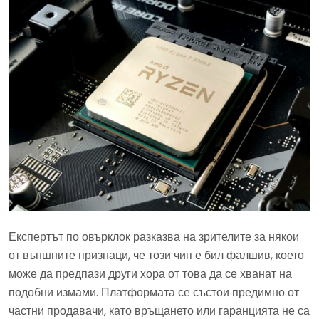
Експертът по овърклок разказва на зрителите за някои
от външните признаци, че този чип е бил фалшив, което
може да предпази други хора от това да се хванат на
подобни измами. Платформата се състои предимно от
частни продавачи, като връщането или гаранцията не са