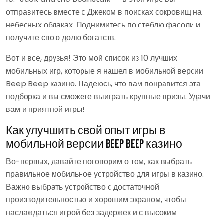
отправитесь вместе с Джеком в поисках сокровищ на
небесных облаках. Поднимитесь по стеблю фасоли и
получите свою долю богатств.
Вот и все, друзья! Это мой список из 10 лучших
мобильных игр, которые я нашел в мобильной версии
Beep Beep казино. Надеюсь, что вам понравится эта
подборка и вы сможете выиграть крупные призы. Удачи
вам и приятной игры!
Как улучшить свой опыт игры в
мобильной версии Beep Beep казино
Во-первых, давайте поговорим о том, как выбрать
правильное мобильное устройство для игры в казино.
Важно выбрать устройство с достаточной
производительностью и хорошим экраном, чтобы
наслаждаться игрой без задержек и с высоким