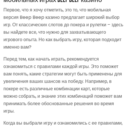
мобильных играх Beep Beep казино
Первое, что я хочу отметить, это то, что мобильная
версия Beep Beep казино предлагает широкий выбор
игр. От классических слотов до покера и рулетки – здесь
вы найдете все, что нужно для захватывающего
игрового опыта. Но как выбрать игру, которая подходит
именно вам?
Перед тем, как начать играть, рекомендуется
ознакомиться с правилами каждой игры. Это поможет
вам понять, какие стратегии могут быть применены для
увеличения ваших шансов на победу. Например, в
покере есть различные комбинации карт, которые
можно собрать, и знание этих комбинаций поможет вам
принимать более обоснованные решения во время
игры.
Когда вы выбрали игру и ознакомились с ее правилами,