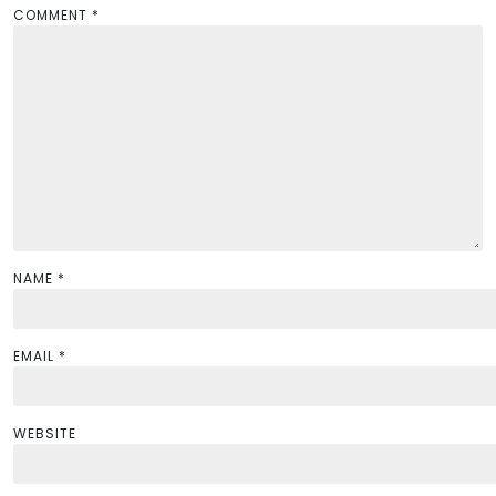
COMMENT
*
i
g
a
t
i
o
n
NAME
*
EMAIL
*
WEBSITE