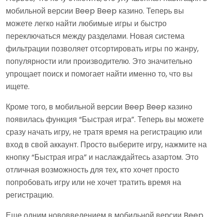
мобильной версии Beep Beep казино. Теперь вы
можете легко найти любимые игры и быстро
переключаться между разделами. Новая система
фильтрации позволяет отсортировать игры по жанру,
популярности или производителю. Это значительно
упрощает поиск и помогает найти именно то, что вы
ищете.
Кроме того, в мобильной версии Beep Beep казино
появилась функция “Быстрая игра”. Теперь вы можете
сразу начать игру, не тратя время на регистрацию или
вход в свой аккаунт. Просто выберите игру, нажмите на
кнопку “Быстрая игра” и наслаждайтесь азартом. Это
отличная возможность для тех, кто хочет просто
попробовать игру или не хочет тратить время на
регистрацию.
Еще одним нововведением в мобильной версии Beep