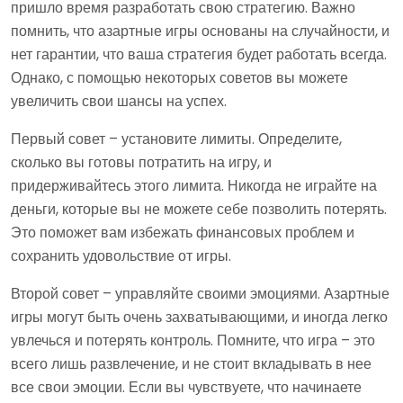
пришло время разработать свою стратегию. Важно
помнить, что азартные игры основаны на случайности, и
нет гарантии, что ваша стратегия будет работать всегда.
Однако, с помощью некоторых советов вы можете
увеличить свои шансы на успех.
Первый совет – установите лимиты. Определите,
сколько вы готовы потратить на игру, и
придерживайтесь этого лимита. Никогда не играйте на
деньги, которые вы не можете себе позволить потерять.
Это поможет вам избежать финансовых проблем и
сохранить удовольствие от игры.
Второй совет – управляйте своими эмоциями. Азартные
игры могут быть очень захватывающими, и иногда легко
увлечься и потерять контроль. Помните, что игра – это
всего лишь развлечение, и не стоит вкладывать в нее
все свои эмоции. Если вы чувствуете, что начинаете