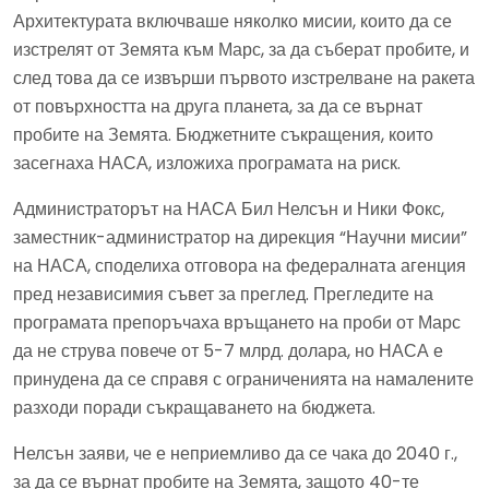
Архитектурата включваше няколко мисии, които да се
изстрелят от Земята към Марс, за да съберат пробите, и
след това да се извърши първото изстрелване на ракета
от повърхността на друга планета, за да се върнат
пробите на Земята. Бюджетните съкращения, които
засегнаха НАСА, изложиха програмата на риск.
Администраторът на НАСА Бил Нелсън и Ники Фокс,
заместник-администратор на дирекция “Научни мисии”
на НАСА, споделиха отговора на федералната агенция
пред независимия съвет за преглед. Прегледите на
програмата препоръчаха връщането на проби от Марс
да не струва повече от 5-7 млрд. долара, но НАСА е
принудена да се справя с ограниченията на намалените
разходи поради съкращаването на бюджета.
Нелсън заяви, че е неприемливо да се чака до 2040 г.,
за да се върнат пробите на Земята, защото 40-те