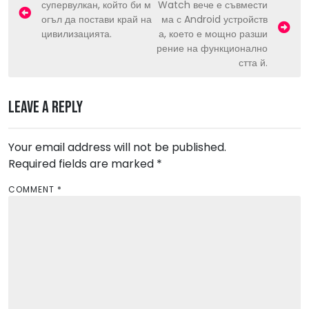
супервулкан, който би м
Watch вече е съвмести
o
огъл да постави край на
ма с Android устройств
s
цивилизацията.
а, което е мощно разши
рение на функционално
t
стта й.
n
a
Leave a Reply
v
i
Your email address will not be published.
g
Required fields are marked
*
a
COMMENT
*
t
i
o
n