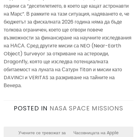
години са “десетилетието, в което ще кацат астронавти
на Марс”. В рамките на тази ситуация, надяването е, че
бюджетът за фискалната 2026 година няма да бъде
толкова ограничен, което ще отвори повече
възможности за финансиране на научните изследвания
на НАСА. Сред другите мисии са NEO (Near-Earth
Object) Surveyor за откриване на астероиди,
Dragonfly, която ще изследва потенциалната
обитаемост на луната на Сатурн Titan и мисии като
DAVINCI и VERITAS за разкриване на тайните на
Венера.
POSTED IN
NASA SPACE MISSIONS
P
Учените се тревожат за
Часовницата на Apple