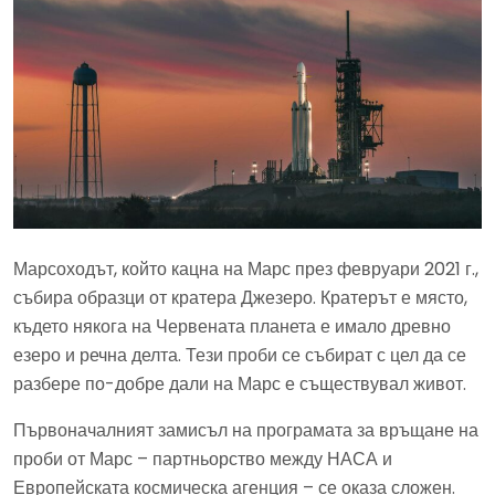
Марсоходът, който кацна на Марс през февруари 2021 г.,
събира образци от кратера Джезеро. Кратерът е място,
където някога на Червената планета е имало древно
езеро и речна делта. Тези проби се събират с цел да се
разбере по-добре дали на Марс е съществувал живот.
Първоначалният замисъл на програмата за връщане на
проби от Марс – партньорство между НАСА и
Европейската космическа агенция – се оказа сложен.