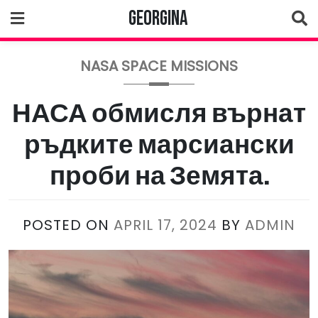
Skip
Georgina
to
content
NASA SPACE MISSIONS
НАСА обмисля върнат
ръдките марсиански
проби на Земята.
POSTED ON
APRIL 17, 2024
BY
ADMIN